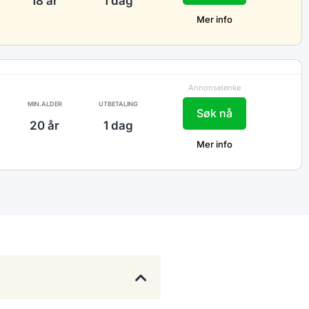
18 år
1 dag
Mer info
Annonselenke
MIN.ALDER
UTBETALING
Søk nå
20 år
1 dag
Mer info