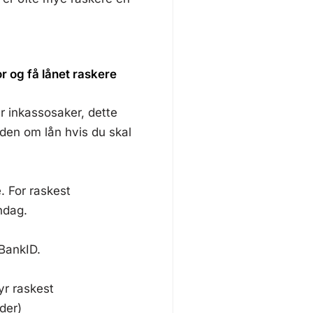
r og få lånet raskere
er inkassosaker, dette
aden om lån hvis du skal
. For raskest
ndag.
BankID.
yr raskest
der)