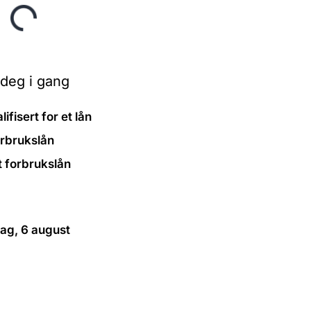
 deg i gang
ifisert for et lån
forbrukslån
et forbrukslån
ag, 6 august