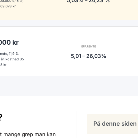
5,03% – 26,23 %
00.000 o/ 5 år,
269.078 kr
000 kr
EFF.RENTE
ente, 11,9 %
5,01 – 26,03%
 år, kostnad 35
58 kr
?
På denne siden
 det mange grep man kan