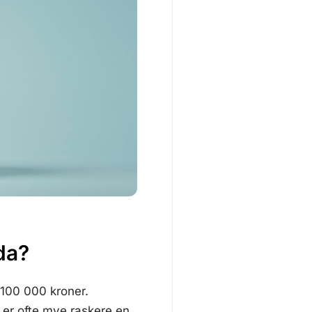
da?
 100 000 kroner.
 er ofte mye raskere en