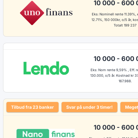
10 000 - 600 
Eks: Nominell rente 11.39%, e
12.71%, 150 000kr, o/5 år, k
Totalt 199 237
10 000 - 600 
Eks: Nom rente 9,59% , Eff. re
130.000, o/5 år. Kostnad kr 37
167.988.
Tilbud fra 23 banker
Svar på under 3 timer!
Meget
10 000 - 600 