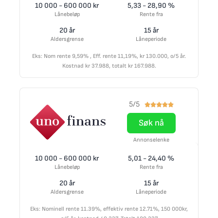
10 000 - 600 000 kr
5,33 - 28,90 %
Lånebeløp
Rente fra
20 år
15 år
Aldersgrense
Låneperiode
Eks: Nom rente 9,59% , Eff. rente 11,19%, kr 130.000, o/5 år.
Kostnad kr 37.988, totalt kr 167.988.
5/5





Søk nå
Annonselenke
10 000 - 600 000 kr
5,01 - 24,40 %
Lånebeløp
Rente fra
20 år
15 år
Aldersgrense
Låneperiode
Eks: Nominell rente 11.39%, effektiv rente 12.71%, 150 000kr,