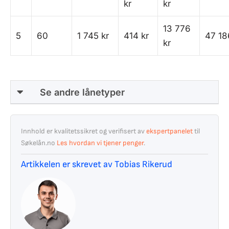
kr
kr
13 776
5
60
1 745 kr
414 kr
47 18
kr
Se andre lånetyper
Innhold er kvalitetssikret og verifisert av
ekspertpanelet
til
Søkelån.no
Les hvordan vi tjener penger
.
Artikkelen er skrevet av Tobias Rikerud