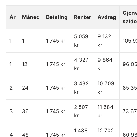
Gjen
År
Måned
Betaling
Renter
Avdrag
saldo
5 059
9 132
1
1
1 745 kr
105 9
kr
kr
4 327
9 864
1
12
1 745 kr
96 06
kr
kr
3 482
10 709
2
24
1 745 kr
85 35
kr
kr
2 507
11 684
3
36
1 745 kr
73 67
kr
kr
1 488
12 702
4
48
1 745 kr
60 96