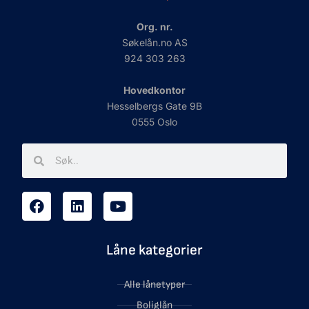
Org. nr.
Søkelån.no AS
924 303 263
Hovedkontor
Hesselbergs Gate 9B
0555 Oslo
Låne kategorier
Alle lånetyper
Boliglån